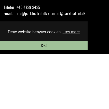
Telefon:
+45 4738 3435
Email:
info@parkteatret.dk / teater@parkteatret.dk
Cookie- og privatlivspolitik
Dette website benytter cookies.
Læs mere
Website og billetsystem fra ebillet a/s
Ok!